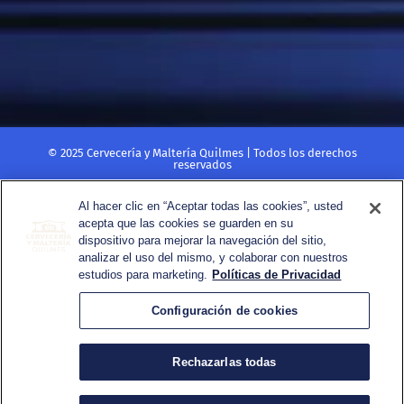
AGUAS Y AGUAS SABORIZADAS
© 2025 Cervecería y Maltería Quilmes | Todos los derechos
reservados
Beber con moderación. Prohibida su venta a menores de 18 años. No
compartir este contenido con menores.
Al hacer clic en “Aceptar todas las cookies”, usted
acepta que las cookies se guarden en su
POLÍTICA DE PRIVACIDAD
dispositivo para mejorar la navegación del sitio,
TÉRMINOS Y CONDICIONES
analizar el uso del mismo, y colaborar con nuestros
© 2025 Cervecería y Maltería Quilmes | Todos los derechos reservados
CONTACTO
estudios para marketing.
Políticas de Privacidad
Beber con moderación. Prohibida su venta a menores de 18 años. No
REGLAS DE USO
compartir este contenido con menores.
Configuración de cookies
POLÍTICA DE PRIVACIDAD
TÉRMINOS Y CONDICIONES
CONTACTO
Rechazarlas todas
REGLAS DE USO