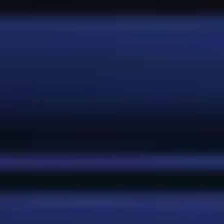
+1.200
+250mil
Productores de
Puntos de venta
cebada, maíz y
lúpulo
+5mil
+90mil
Colaboradores
Colaboradores
directos
indirectos