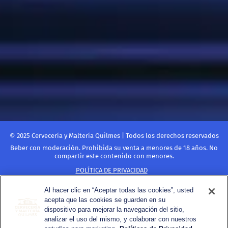
CALIDAD
Creemos que los detalles marcan la diferencia por eso
trabajamos todos los días para asegurar la calidad en
todo lo que hacemos.​
1000
Hacemos
controles de calidad a lo largo del
proceso de elaboración de cada cerveza.
© 2025 Cervecería y Maltería Quilmes | Todos los derechos reservados
Beber con moderación. Prohibida su venta a menores de 18 años. No
compartir este contenido con menores.
POLÍTICA DE PRIVACIDAD
TÉRMINOS Y CONDICIONES
Al hacer clic en “Aceptar todas las cookies”, usted
CONTACTO
acepta que las cookies se guarden en su
REGLAS DE USO
dispositivo para mejorar la navegación del sitio,
analizar el uso del mismo, y colaborar con nuestros