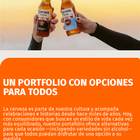
UN PORTFOLIO CON OPCIONES
PARA TODOS
La cerveza es parte de nuestra cultura y acompaña
celebraciones e historias desde hace miles de años. Hoy,
con consumidores que buscan un estilo de vida cada vez
más equilibrado, nuestro portafolio ofrece alternativas
para cada ocasión —incluyendo variedades sin alcohol—
para que todos puedan disfrutar de una opción a su
medida.