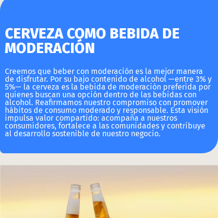
CERVEZA COMO BEBIDA DE
MODERACIÓN​
Creemos que beber con moderación es la mejor manera
de disfrutar. Por su bajo contenido de alcohol —entre 3% y
5%— la cerveza es la bebida de moderación preferida por
quienes buscan una opción dentro de las bebidas con
alcohol. Reafirmamos nuestro compromiso con promover
hábitos de consumo moderado y responsable. Esta visión
impulsa valor compartido: acompaña a nuestros
consumidores, fortalece a las comunidades y contribuye
al desarrollo sostenible de nuestro negocio.